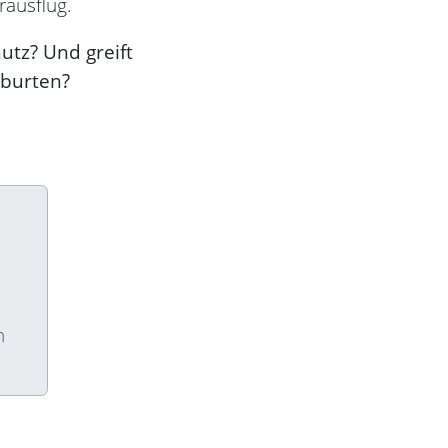
rausflug.
utz? Und greift
eburten?
n