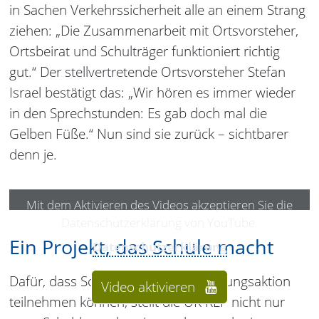
in Sachen Verkehrssicherheit alle an einem Strang
ziehen: „Die Zusammenarbeit mit Ortsvorsteher,
Ortsbeirat und Schulträger funktioniert richtig
gut.“ Der stellvertretende Ortsvorsteher Stefan
Israel bestätigt das: „Wir hören es immer wieder
in den Sprechstunden: Es gab doch mal die
Gelben Füße.“ Nun sind sie zurück – sichtbarer
denn je.
Mit dem Aktivieren des Videos akzeptieren Sie die
Datenschutzerklärung von YouTube.
Ein Projekt, das Schule macht
Datenschutzerklärung
Dafür, dass Schulen an der Auffrischungsaktion
Video aktivieren
teilnehmen können, stellt die UK RLP nicht nur