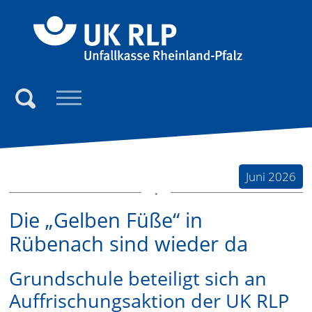
Direkt zum Inhalt der Seite springen
Direkt zur Hauptnavigation springen
Link zur S
Suchen
Juni 2026
Die „Gelben Füße“ in
Rübenach sind wieder da
Grundschule beteiligt sich an
Auffrischungsaktion der UK RLP