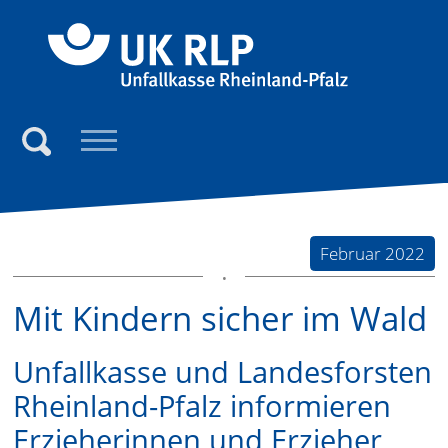
Direkt zum Inhalt der Seite springen
Direkt zur Hauptnavigation springen
Link zur S
Suchen
Februar 2022
Mit Kindern sicher im Wald
Unfallkasse und Landesforsten
Rheinland-Pfalz informieren
Erzieherinnen und Erzieher