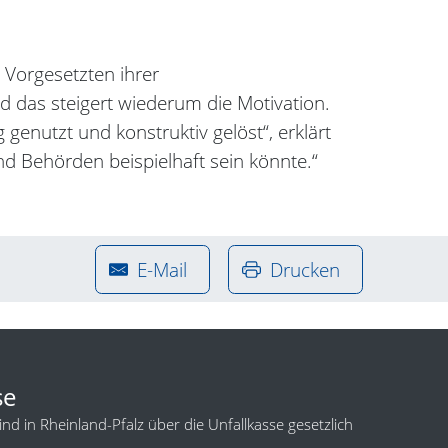
 Vorgesetzten ihrer
d das steigert wiederum die Motivation.
enutzt und konstruktiv gelöst“, erklärt
nd Behörden beispielhaft sein könnte.“
E-Mail
Drucken
se
d in Rheinland-Pfalz über die Unfallkasse gesetzlich