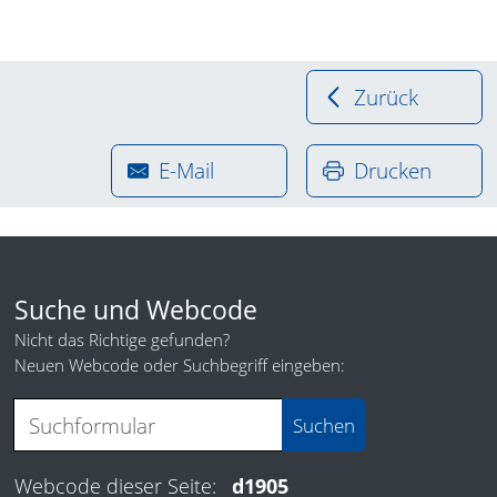
Zurück
E-Mail
Drucken
Suche und Webcode
Nicht das Richtige gefunden?
Neuen Webcode oder Suchbegriff eingeben:
Webcode dieser Seite:
d1905