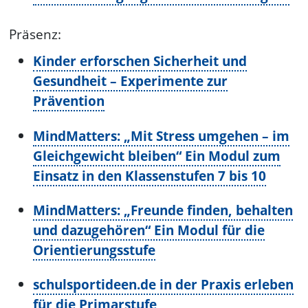
Präsenz:
Kinder erforschen Sicherheit und
Gesundheit – Experimente zur
Prävention
MindMatters: „Mit Stress umgehen – im
Gleichgewicht bleiben“ Ein Modul zum
Einsatz in den Klassenstufen 7 bis 10
MindMatters: „Freunde finden, behalten
und dazugehören“ Ein Modul für die
Orientierungsstufe
schulsportideen.de in der Praxis erleben
für die Primarstufe