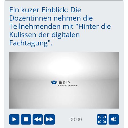
Ein kuzer Einblick: Die
Dozentinnen nehmen die
Teilnehmenden mit "Hinter die
Kulissen der digitalen
Fachtagung".
Video lädt
00:00
Start
Stop
Zurück
Vor
Vollbild
Ton au