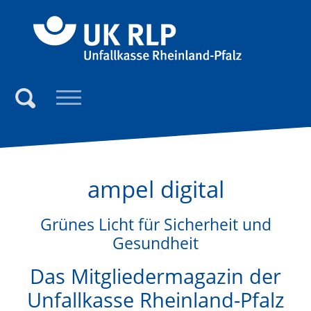
Direkt zum Inhalt der Seite springen
Direkt zur Hauptnavigation springen
Link zur S
Suchen
ampel digital
Grünes Licht für Sicherheit und
Gesundheit
Das Mitgliedermagazin der
Unfallkasse Rheinland-Pfalz