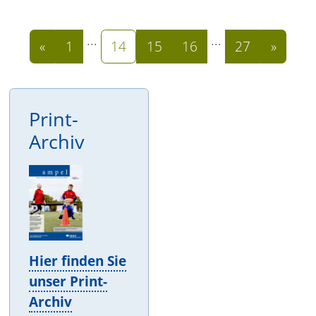
...
...
«
1
14
15
16
27
»
Print-
Archiv
Hier finden Sie
unser Print-
Archiv