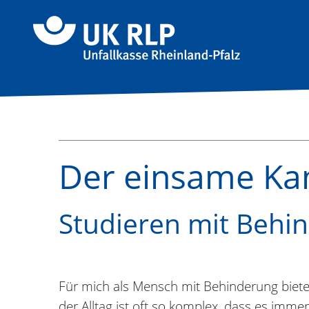
Direkt zum Inhalt der Seite springen
Direkt zur Hauptnavigation springen
Link zur S
Der einsame Kam
Studieren mit Behin
Für mich als Mensch mit Behinderung bietet 
der Alltag ist oft so komplex, dass es imm