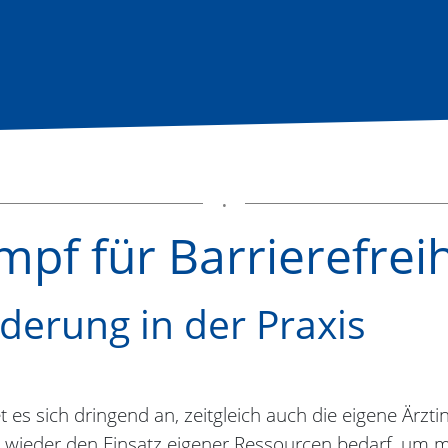
tartseite
pf für Barrierefreih
derung in der Praxis
es sich dringend an, zeitgleich auch die eigene Ärztin
er wieder den Einsatz eigener Ressourcen bedarf, um m